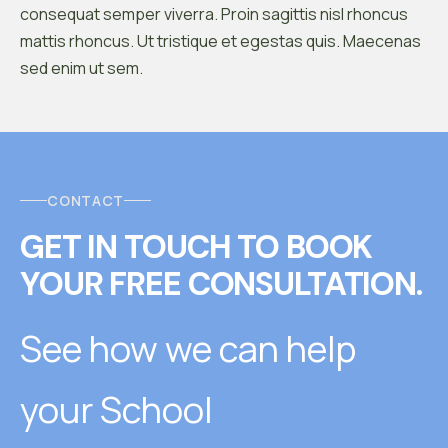
consequat semper viverra. Proin sagittis nisl rhoncus
mattis rhoncus. Ut tristique et egestas quis. Maecenas
sed enim ut sem.
CONTACT
GET IN TOUCH
T
O
BOOK
YOUR FREE CONSULTATION.
See how we can help
your School