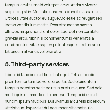
tempus iaculis urna id volutpat lacus. At risus viverra
adipiscing at in. Molestie nunc non blandit massa enim.
Ultrices vitae auctor eu augue.Molestie ac feugiat sed
lectus vestibulum mattis. Pharetra massa massa
ultricies mi quis hendrerit dolor. Laoreet non curabitur
gravida arcu. Nibh nisl condimentum id venenatis a
condimentum vitae sapien pellentesque. Lectus arcu
bibendum at varius vel pharetra.
5. Third-party services
Libero id faucibus nisl tincidunt eget. Felis imperdiet
proin fermentum leo vel orci porta. Sed elementum
tempus egestas sed sed risus pretium quam. Sed odio
morbi quis commodo odio aenean. Tempor id eu nisl
nunc mi ipsum faucibus. Dui vivamus arcu felis bibendum
ut tristique. Imperdiet dui accumsan sit amet nulla